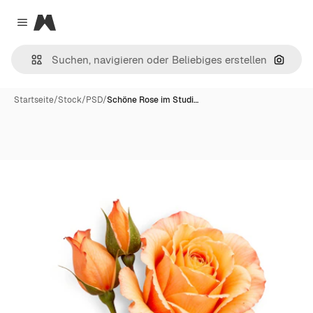
Magnific
Close menu
Nach B
Startseite
/
Stock
/
PSD
/
Schöne Rose im Studi…