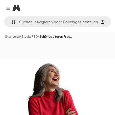
Magnific
Close menu
Nach B
Startseite
/
Stock
/
PSD
/
Schönes älteres Frau…