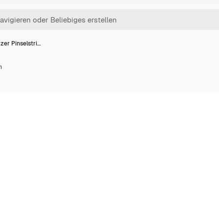
er Pinselstri…
h