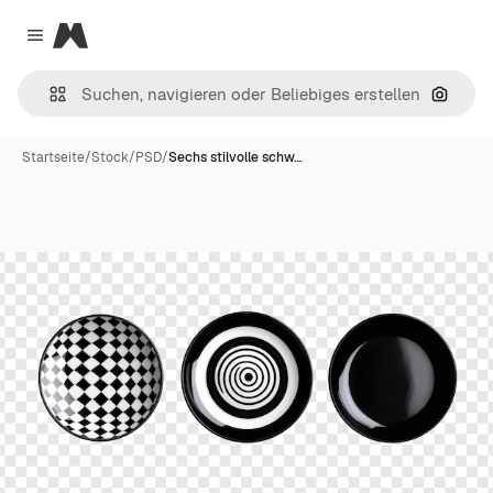
Magnific
Close menu
Nach B
Startseite
/
Stock
/
PSD
/
Sechs stilvolle schw…