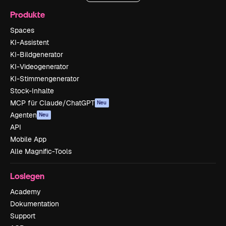
Produkte
Spaces
KI-Assistent
KI-Bildgenerator
KI-Videogenerator
KI-Stimmengenerator
Stock-Inhalte
MCP für Claude/ChatGPT
Neu
Agenten
Neu
API
Mobile App
Alle Magnific-Tools
Loslegen
Academy
Dokumentation
Support