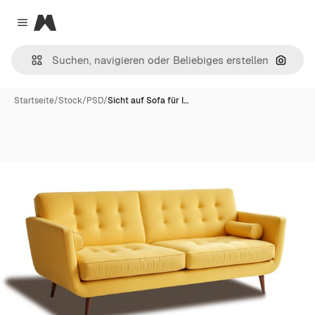
Magnific
Close menu
Nach B
Startseite
/
Stock
/
PSD
/
Sicht auf Sofa für I…