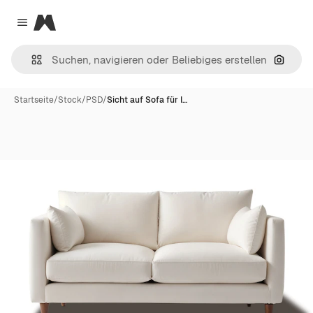
Magnific
Close menu
Nach B
Startseite
/
Stock
/
PSD
/
Sicht auf Sofa für I…