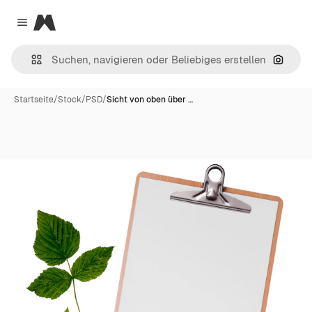
Magnific
Close menu
Nach B
Startseite
/
Stock
/
PSD
/
Sicht von oben über …