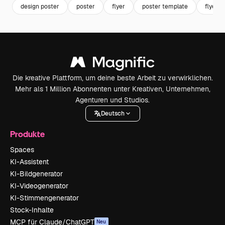
design poster
poster
flyer
poster template
flyer t
Die kreative Plattform, um deine beste Arbeit zu verwirklichen.
Mehr als 1 Million Abonnenten unter Kreativen, Unternehmen,
Agenturen und Studios.
Deutsch
Produkte
Spaces
KI-Assistent
KI-Bildgenerator
KI-Videogenerator
KI-Stimmengenerator
Stock-Inhalte
MCP für Claude/ChatGPT
Neu