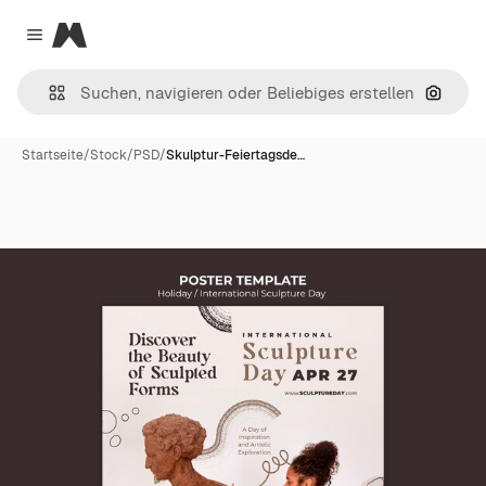
Magnific
Close menu
Nach B
Startseite
/
Stock
/
PSD
/
Skulptur-Feiertagsde…