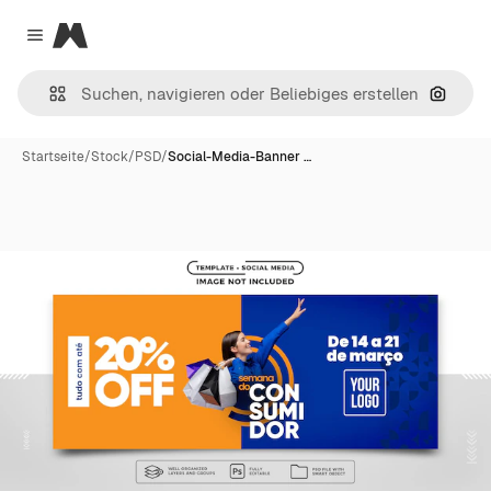
Magnific
Close menu
Nach B
Startseite
/
Stock
/
PSD
/
Social-Media-Banner …