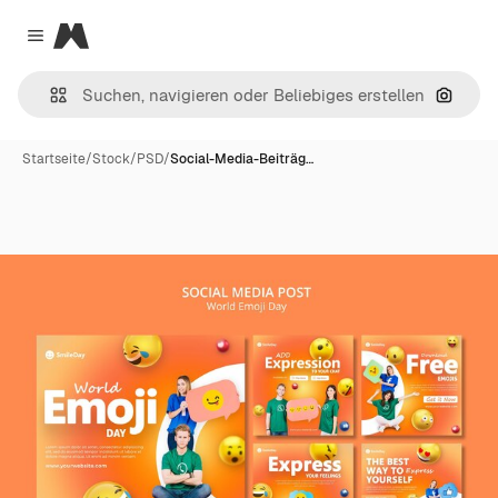
Magnific
Close menu
Nach B
Startseite
/
Stock
/
PSD
/
Social-Media-Beiträg…