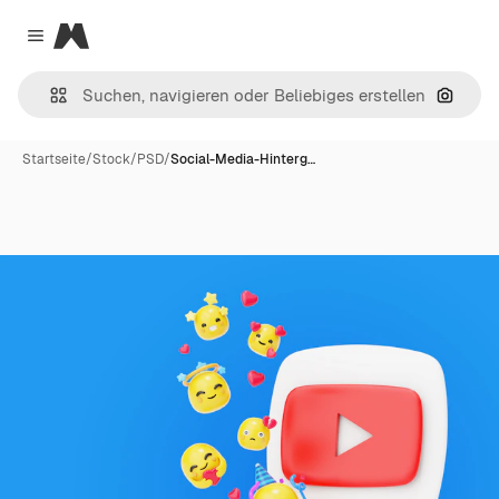
Magnific
Close menu
Nach B
Startseite
/
Stock
/
PSD
/
Social-Media-Hinterg…