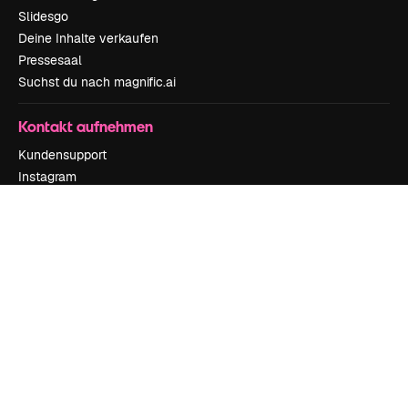
Slidesgo
Deine Inhalte verkaufen
Pressesaal
Suchst du nach magnific.ai
Kontakt aufnehmen
Kundensupport
Instagram
YouTube
LinkedIn
TikTok
Discord
X
Reddit
Copyright © 2010-
2026
Freepik Company S.L.U.
Alle Rechte vorbehalten
.