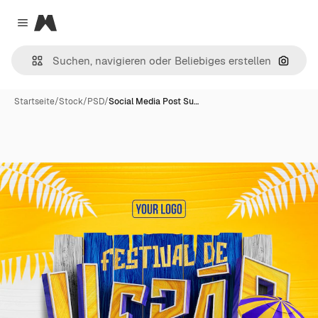
Magnific
Close menu
Nach B
Startseite
/
Stock
/
PSD
/
Social Media Post Su…