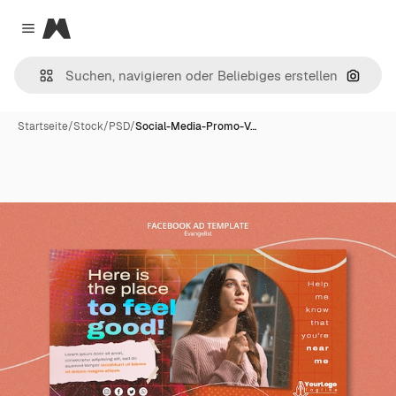
Magnific
Close menu
Nach B
Startseite
/
Stock
/
PSD
/
Social-Media-Promo-V…