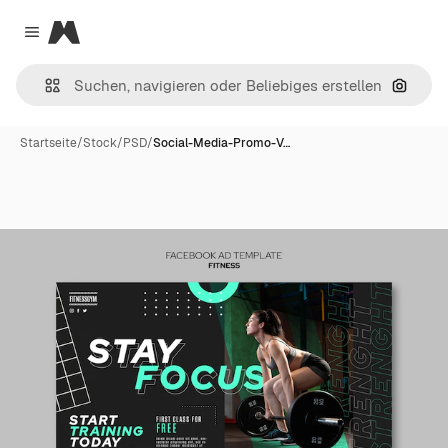
Magnific
Close menu
Nach B
Startseite
/
Stock
/
PSD
/
Social-Media-Promo-V…