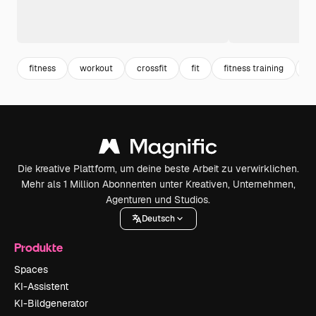
fitness
workout
crossfit
fit
fitness training
tr
Die kreative Plattform, um deine beste Arbeit zu verwirklichen.
Mehr als 1 Million Abonnenten unter Kreativen, Unternehmen,
Agenturen und Studios.
Deutsch
Produkte
Spaces
KI-Assistent
KI-Bildgenerator