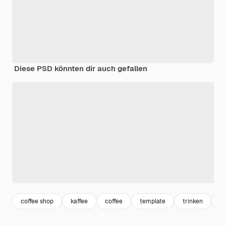
Diese PSD könnten dir auch gefallen
coffee shop
kaffee
coffee
template
trinken
ka