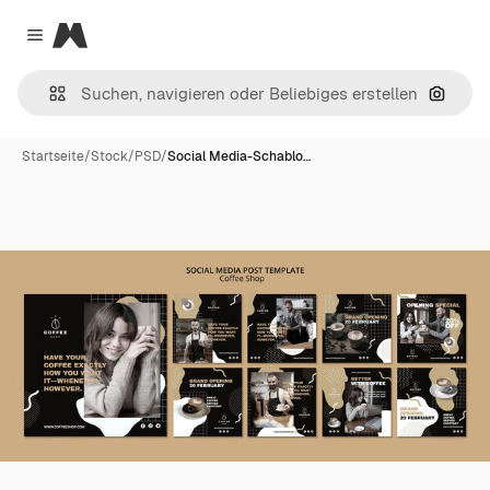
Magnific
Close menu
Nach B
Startseite
/
Stock
/
PSD
/
Social Media-Schablo…