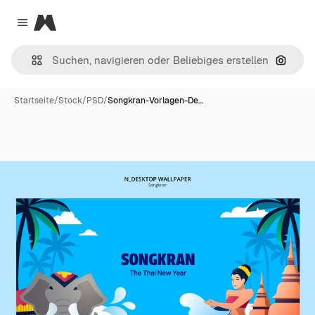
Magnific
Close menu
Nach B
Startseite
/
Stock
/
PSD
/
Songkran-Vorlagen-De…