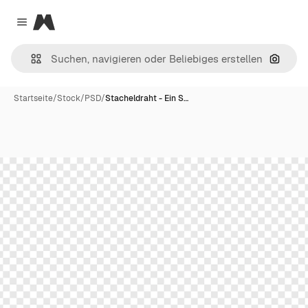
Magnific
Close menu
Nach B
Startseite
/
Stock
/
PSD
/
Stacheldraht - Ein S…