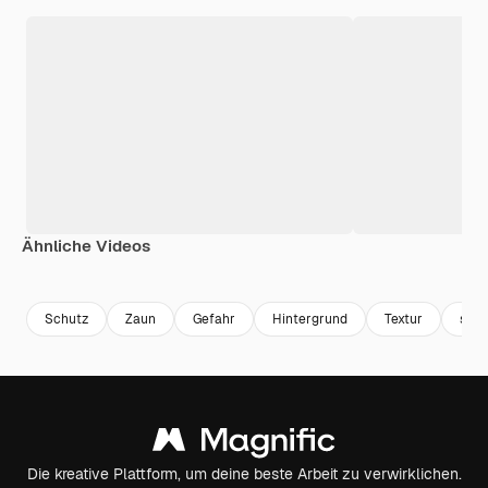
Ähnliche Videos
Premium
Premium
Premium
Premium
Schutz
Zaun
Gefahr
Hintergrund
Textur
sch
Die kreative Plattform, um deine beste Arbeit zu verwirklichen.