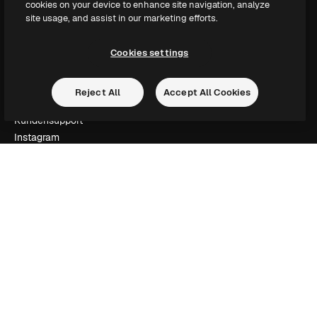
cookies on your device to enhance site navigation, analyze
Slidesgo
site usage, and assist in our marketing efforts.
Deine Inhalte verkaufen
Pressesaal
Cookies settings
Suchst du nach magnific.ai
Reject All
Accept All Cookies
Kontakt aufnehmen
Kundensupport
Instagram
YouTube
LinkedIn
TikTok
Discord
X
Reddit
Copyright © 2010-
2026
Freepik Company S.L.U.
Alle Rechte vorbehalten
.