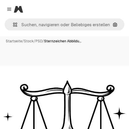
Magnific
Close menu
Nach B
Startseite
/
Stock
/
PSD
/
Sternzeichen Abbildu…