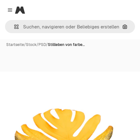
Magnific
Close menu
Nach B
Startseite
/
Stock
/
PSD
/
Stillleben von farbe…