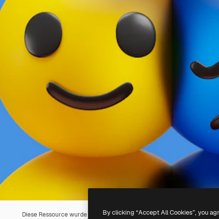
By clicking “Accept All Cookies”, you ag
Diese Ressource wurde mit
KI
erstellt. Du kannst deine eigene mit un