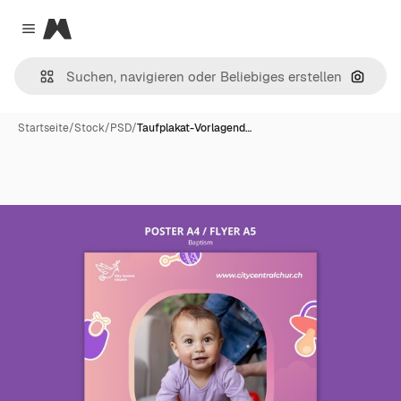
Magnific
Close menu
Nach B
Startseite
/
Stock
/
PSD
/
Taufplakat-Vorlagend…