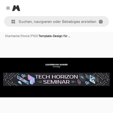
Magnific
Close menu
Nach B
Startseite
/
Stock
/
PSD
/
Template-Design für …