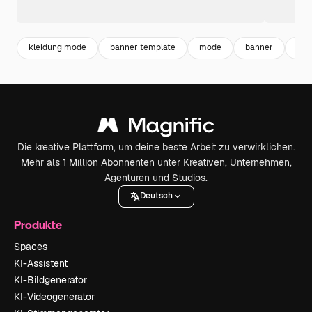
kleidung mode
banner template
mode
banner
tem
Die kreative Plattform, um deine beste Arbeit zu verwirklichen.
Mehr als 1 Million Abonnenten unter Kreativen, Unternehmen,
Agenturen und Studios.
Deutsch
Produkte
Spaces
KI-Assistent
KI-Bildgenerator
KI-Videogenerator