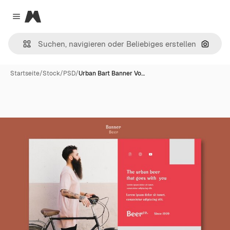
Magnific
Close menu
Nach B
Startseite
/
Stock
/
PSD
/
Urban Bart Banner Vo…