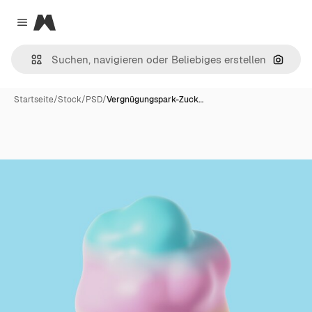
Magnific
Close menu
Nach B
Startseite
/
Stock
/
PSD
/
Vergnügungspark-Zuck…