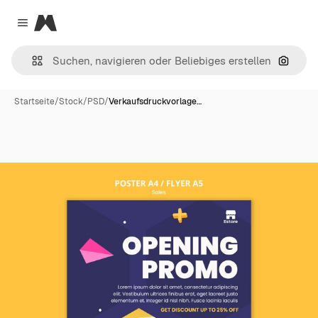
Magnific
Close menu
Nach B
Startseite
/
Stock
/
PSD
/
Verkaufsdruckvorlage…