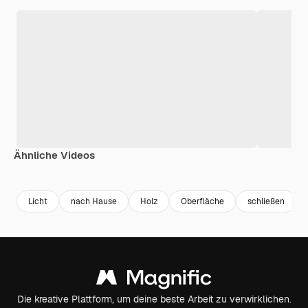
Ähnliche Videos
Premium
Premium
Premium
Premium
Generiert v
Licht
nach Hause
Holz
Oberfläche
schließen
Die kreative Plattform, um deine beste Arbeit zu verwirklichen.