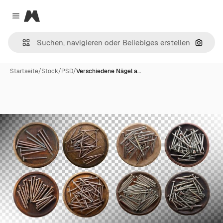
Magnific
Close menu
Nach B
Startseite
/
Stock
/
PSD
/
Verschiedene Nägel a…