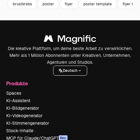
brustkrebs
poster
flyer
poster template
flyer tem
Die kreative Plattform, um deine beste Arbeit zu verwirklichen.
Mehr als 1 Million Abonnenten unter Kreativen, Unternehmen,
Agenturen und Studios.
Deutsch
Produkte
Spaces
KI-Assistent
KI-Bildgenerator
KI-Videogenerator
KI-Stimmengenerator
Stock-Inhalte
MCP für Claude/ChatGPT
Neu