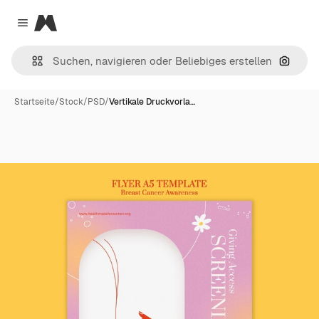
Magnific
Close menu
Nach B
Startseite
/
Stock
/
PSD
/
Vertikale Druckvorla…