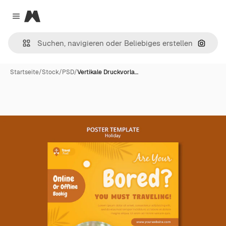
Magnific
Close menu
Nach B
Startseite
/
Stock
/
PSD
/
Vertikale Druckvorla…