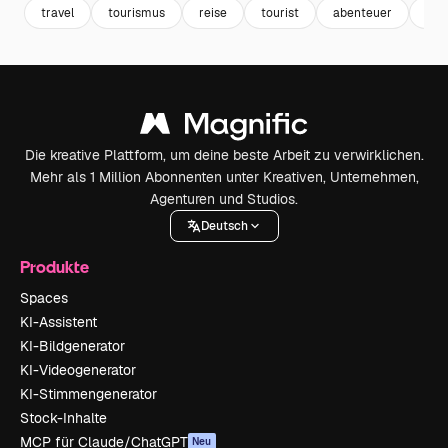
travel
tourismus
reise
tourist
abenteuer
pos
Die kreative Plattform, um deine beste Arbeit zu verwirklichen.
Mehr als 1 Million Abonnenten unter Kreativen, Unternehmen,
Agenturen und Studios.
Deutsch
Produkte
Spaces
KI-Assistent
KI-Bildgenerator
KI-Videogenerator
KI-Stimmengenerator
Stock-Inhalte
MCP für Claude/ChatGPT
Neu