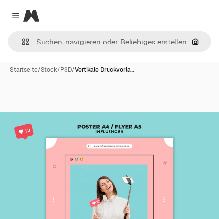
Magnific
Close menu
Nach B
Startseite
/
Stock
/
PSD
/
Vertikale Druckvorla…