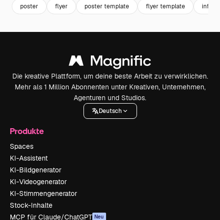
poster
flyer
poster template
flyer template
influe
Die kreative Plattform, um deine beste Arbeit zu verwirklichen.
Mehr als 1 Million Abonnenten unter Kreativen, Unternehmen,
Agenturen und Studios.
Deutsch
Produkte
Spaces
KI-Assistent
KI-Bildgenerator
KI-Videogenerator
KI-Stimmengenerator
Stock-Inhalte
MCP für Claude/ChatGPT
Neu