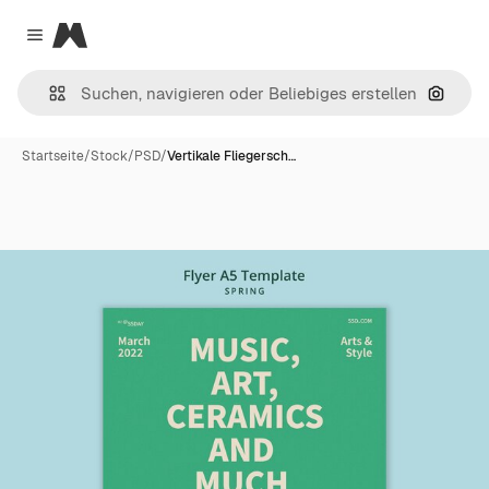
Magnific
Close menu
Nach B
Startseite
/
Stock
/
PSD
/
Vertikale Fliegersch…