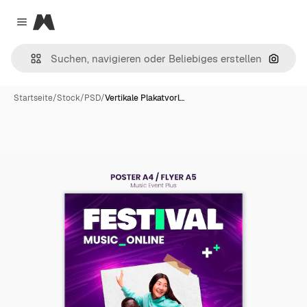
Magnific
Close menu
Nach B
Startseite
/
Stock
/
PSD
/
Vertikale Plakatvorl…