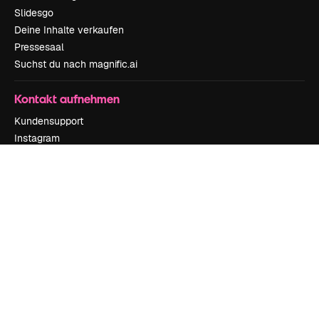
Slidesgo
Deine Inhalte verkaufen
Pressesaal
Suchst du nach magnific.ai
Kontakt aufnehmen
Kundensupport
Instagram
YouTube
LinkedIn
TikTok
Discord
X
Reddit
Copyright © 2010-
2026
Freepik Company S.L.U.
Alle Rechte vorbehalten
.