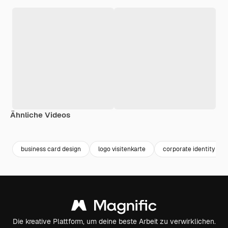
Ähnliche Videos
Premium
Premium
Premium
Premium
business card design
logo visitenkarte
corporate identity
Die kreative Plattform, um deine beste Arbeit zu verwirklichen.