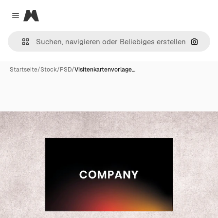
Magnific
Close menu
Nach B
Startseite
/
Stock
/
PSD
/
Visitenkartenvorlage…