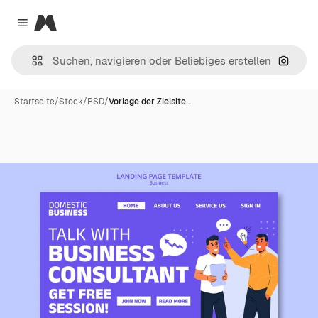
Magnific
Close menu
Nach B
Startseite
/
Stock
/
PSD
/
Vorlage der Zielsite…