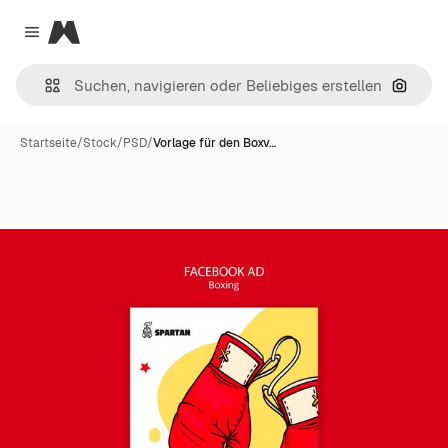
Magnific
Close menu
Nach B
Startseite
/
Stock
/
PSD
/
Vorlage für den Boxv…