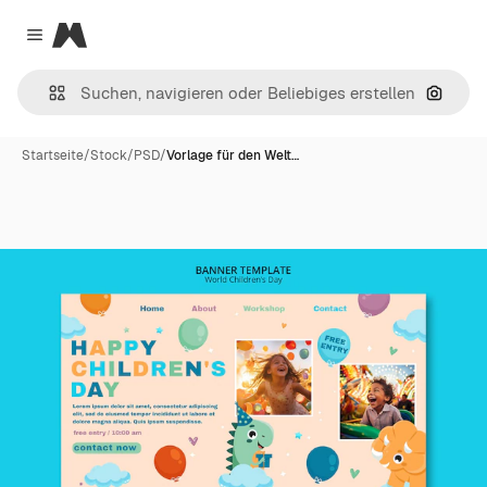
Magnific
Close menu
Nach B
Startseite
/
Stock
/
PSD
/
Vorlage für den Welt…