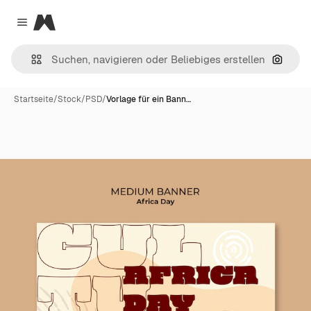
Magnific
Close menu
Nach B
Startseite
/
Stock
/
PSD
/
Vorlage für ein Bann…