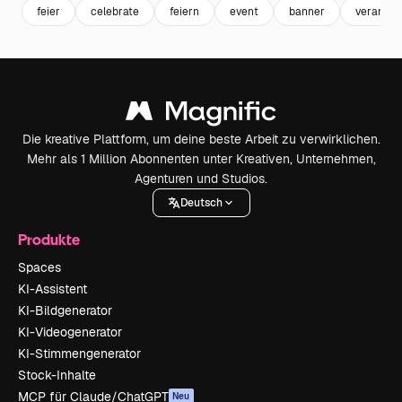
feier
celebrate
feiern
event
banner
veransta
Die kreative Plattform, um deine beste Arbeit zu verwirklichen.
Mehr als 1 Million Abonnenten unter Kreativen, Unternehmen,
Agenturen und Studios.
Deutsch
Produkte
Spaces
KI-Assistent
KI-Bildgenerator
KI-Videogenerator
KI-Stimmengenerator
Stock-Inhalte
MCP für Claude/ChatGPT
Neu