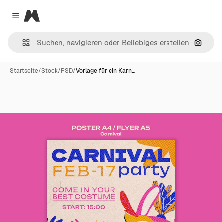
Magnific
Close menu
Nach B
Startseite
/
Stock
/
PSD
/
Vorlage für ein Karn…