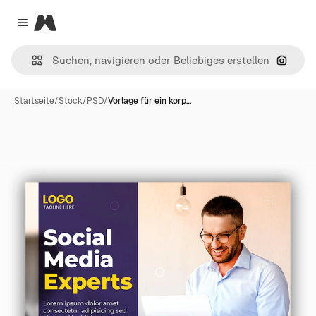
Magnific
Close menu
Nach B
Startseite
/
Stock
/
PSD
/
Vorlage für ein korp…