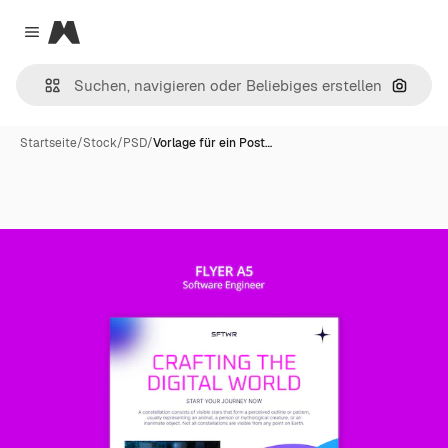
Magnific
Close menu
Nach B
Startseite
/
Stock
/
PSD
/
Vorlage für ein Post…