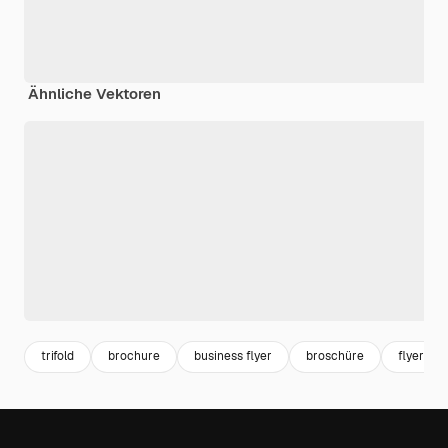
Ähnliche Vektoren
trifold
brochure
business flyer
broschüre
flyer te