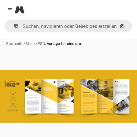
Magnific
Close menu
Nach B
Startseite
/
Stock
/
PSD
/
Vorlage für eine dre…