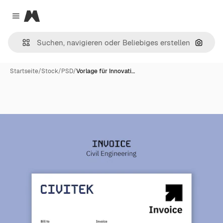
Magnific
Close menu
Nach B
Startseite
/
Stock
/
PSD
/
Vorlage für Innovati…