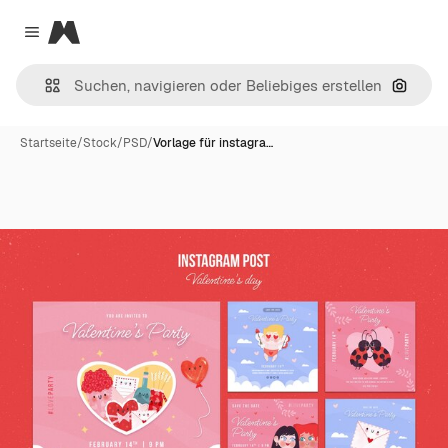
Magnific
Close menu
Nach B
Startseite
/
Stock
/
PSD
/
Vorlage für instagra…