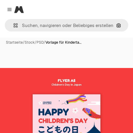
Magnific
Close menu
Nach B
Startseite
/
Stock
/
PSD
/
Vorlage für Kinderta…