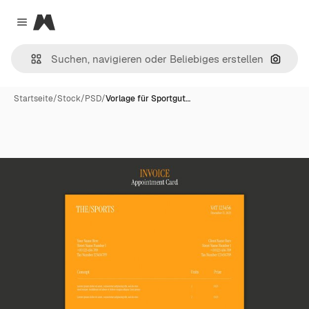
Magnific
Close menu
Nach B
Startseite
/
Stock
/
PSD
/
Vorlage für Sportgut…