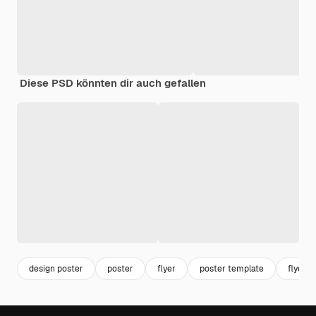
Diese PSD könnten dir auch gefallen
design poster
poster
flyer
poster template
flyer t