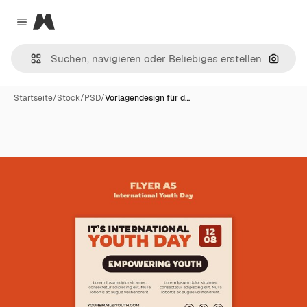
Magnific
Close menu
Nach B
Startseite
/
Stock
/
PSD
/
Vorlagendesign für d…