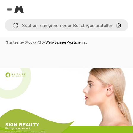
Magnific
Close menu
Nach B
Startseite
/
Stock
/
PSD
/
Web-Banner-Vorlage m…