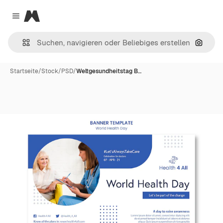
Magnific
Close menu
Nach B
Startseite
/
Stock
/
PSD
/
Weltgesundheitstag B…