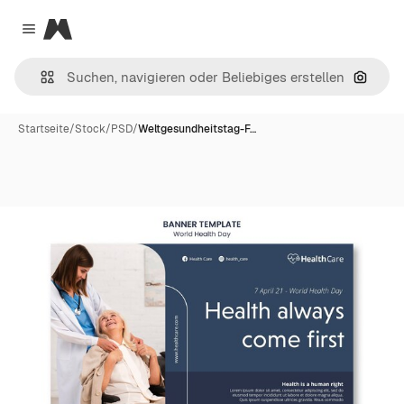
Magnific
Close menu
Nach B
Startseite
/
Stock
/
PSD
/
Weltgesundheitstag-F…