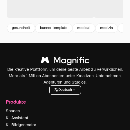
gesundheit
banner template
medical
medizin
kran
Die kreative Plattform, um deine beste Arbeit zu verwirklichen.
Mehr als 1 Million Abonnenten unter Kreativen, Unternehmen,
Agenturen und Studios.
Deutsch
Produkte
Spaces
KI-Assistent
KI-Bildgenerator