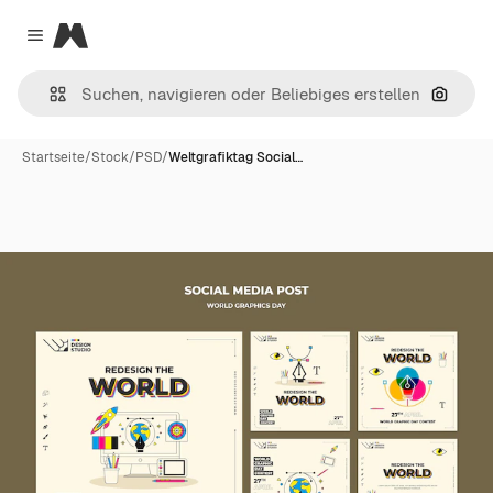
Magnific
Close menu
Nach B
Startseite
/
Stock
/
PSD
/
Weltgrafiktag Social…