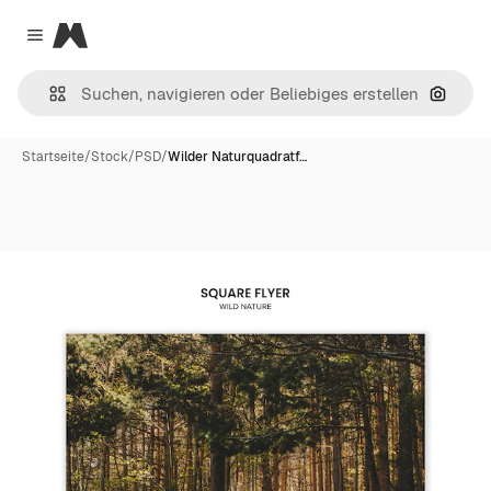
Magnific
Close menu
Nach B
Startseite
/
Stock
/
PSD
/
Wilder Naturquadratf…