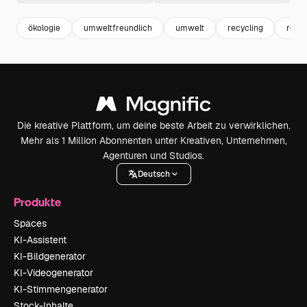
ökologie
umweltfreundlich
umwelt
recycling
recyc
Die kreative Plattform, um deine beste Arbeit zu verwirklichen.
Mehr als 1 Million Abonnenten unter Kreativen, Unternehmen,
Agenturen und Studios.
Deutsch
Produkte
Spaces
KI-Assistent
KI-Bildgenerator
KI-Videogenerator
KI-Stimmengenerator
Stock-Inhalte